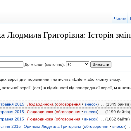
Читати
 Людмила Григорівна: Історія змін
До місяця (включно):
нцях версії для порівняння і натисніть «Enter» або кнопку внизу.
 поточної версії, (ост.) = відмінності від попередньої версії,
м
= незн
9 травня 2015
‎
Людаодинока
(
обговорення
•
внесок
)
‎
. .
(1349 байтів)
9 травня 2015
‎
Людаодинока
(
обговорення
•
внесок
)
‎
. .
(1199 байтів)
9 травня 2015
‎
Людаодинока
(
обговорення
•
внесок
)
‎
. .
(1062 байти)
 січня 2015
‎
Одинока Людмила Григорівна
(
обговорення
•
внесок
)
‎
. 