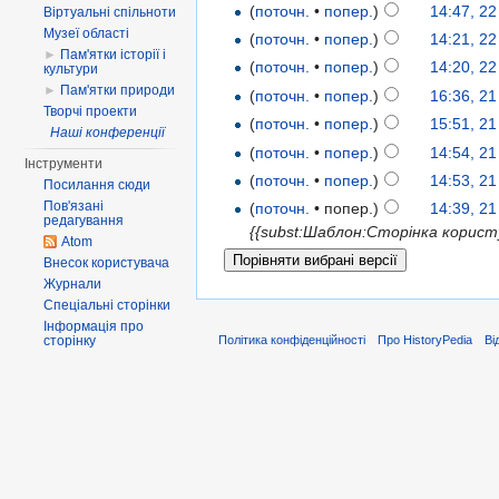
(
поточн.
•
попер.
)
14:47, 22
Віртуальні спільноти
Музеї області
(
поточн.
•
попер.
)
14:21, 22
►
Пам'ятки історії і
(
поточн.
•
попер.
)
14:20, 22
культури
►
Пам'ятки природи
(
поточн.
•
попер.
)
16:36, 21
Творчі проекти
(
поточн.
•
попер.
)
15:51, 21
Наші конференції
(
поточн.
•
попер.
)
14:54, 21
Інструменти
(
поточн.
•
попер.
)
14:53, 21
Посилання сюди
Пов'язані
(
поточн.
• попер.)
14:39, 21
редагування
{{subst:Шаблон:Сторінка користу
Atom
Внесок користувача
Журнали
Спеціальні сторінки
Інформація про
сторінку
Політика конфіденційності
Про HistoryPedia
Ві