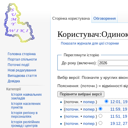
Сторінка користувача
Обговорення
Користувач:Одинока
Показати журнали для цієї сторінки
Перейти до:
навігація
,
пошук
Головна сторінка
Переглянути історію
Портал спільноти
До року (включно):
Поточні події
Нові редагування
Випадкова стаття
Вибір версії: Позначте у круглих віко
Довідка
Пояснення: (поточн.) = відмінності від
Категорії
Історія навчальних
закладів
(поточн. •
попер.
)
12:01, 1
Історія населених
пунктів
(
поточн.
•
попер.
)
11:59, 1
Історія регіону в
(
поточн.
•
попер.
)
11:51, 1
персоналіях
Історія релігійних
(
поточн.
•
попер.
)
19:12, 27
громад і центрів