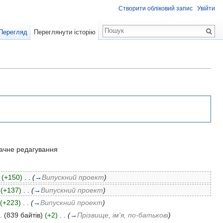
Створити обліковий запис
Увійти
Перегляд
Переглянути історію
ачне редагування
(+150)
‎
. .
(
→
Випускний проект
)
(+137)
‎
. .
(
→
Випускний проект
)
(+223)
‎
. .
(
→
Випускний проект
)
.
(839 байтів)
(+2)
‎
. .
(
→
Прізвище, ім'я, по-батькові
)