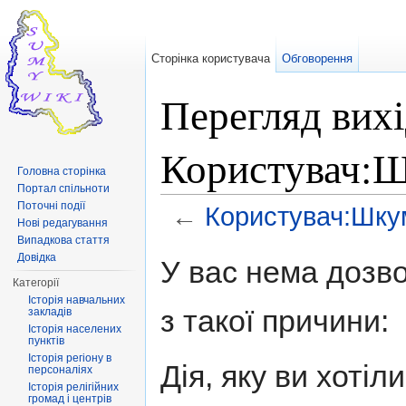
Сторінка користувача
Обговорення
Перегляд вихі
Користувач:Ш
Головна сторінка
Портал спільноти
Поточні події
←
Користувач:Шку
Нові редагування
Перейти до:
навігація
,
пошук
Випадкова стаття
Довідка
У вас нема дозво
Категорії
Історія навчальних
з такої причини:
закладів
Історія населених
пунктів
Історія регіону в
Дія, яку ви хоті
персоналіях
Історія релігійних
громад і центрів