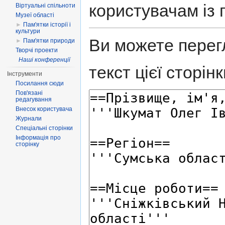
користувачам із 
Віртуальні спільноти
Музеї області
►
Пам'ятки історії і
культури
Ви можете перег
►
Пам'ятки природи
Творчі проекти
Наші конференції
текст цієї сторінк
Інструменти
Посилання сюди
Пов'язані
редагування
Внесок користувача
Журнали
Спеціальні сторінки
Інформація про
сторінку