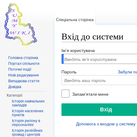
Спеціальна сторінка
Вхід до системи
Перейти до:
навігація
,
пошук
Ім'я користувача
Головна сторінка
Портал спільноти
Поточні події
Пароль
Забули п
Нові редагування
Випадкова стаття
Довідка
Запам'ятати мене
Категорії
Історія навчальних
закладів
Історія населених
пунктів
Історія регіону в
Допомога з входом у систему
персоналіях
Історія релігійних
громад і центрів