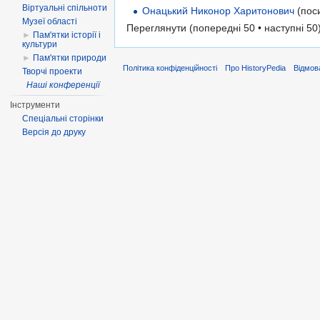
Віртуальні спільноти
Онацький Никонор Харитонович
(пос
Музеї області
Переглянути (попередні 50 • наступні 50)
►
Пам'ятки історії і
культури
►
Пам'ятки природи
Політика конфіденційності
Про HistoryPedia
Відмова
Творчі проекти
Наші конференції
Інструменти
Спеціальні сторінки
Версія до друку