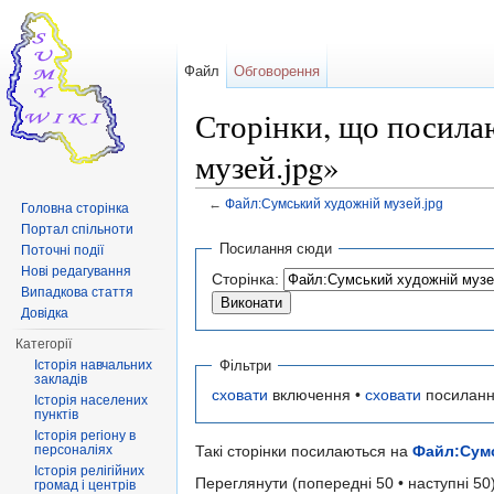
Файл
Обговорення
Сторінки, що посила
музей.jpg»
←
Файл:Сумський художній музей.jpg
Головна сторінка
Перейти до:
навігація
,
пошук
Портал спільноти
Посилання сюди
Поточні події
Нові редагування
Сторінка:
Випадкова стаття
Довідка
Категорії
Фільтри
Історія навчальних
закладів
сховати
включення •
сховати
посиланн
Історія населених
пунктів
Історія регіону в
персоналіях
Такі сторінки посилаються на
Файл:Сумс
Історія релігійних
Переглянути (попередні 50 • наступні 50)
громад і центрів