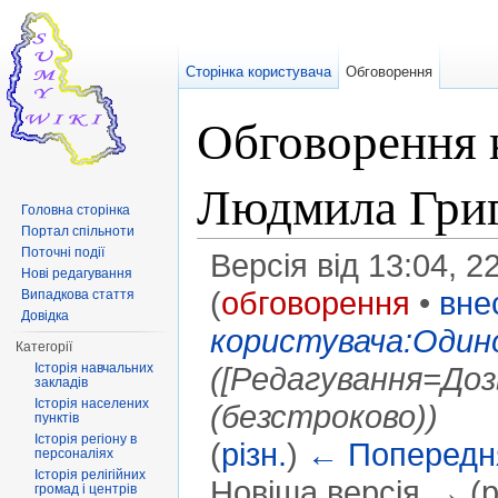
Сторінка користувача
Обговорення
Обговорення 
Людмила Григ
Головна сторінка
Портал спільноти
Поточні події
Версія від 13:04, 2
Нові редагування
(
обговорення
•
вне
Випадкова стаття
Довідка
користувача:Один
Категорії
Історія навчальних
([Редагування=Доз
закладів
Історія населених
(безстроково))
пунктів
Історія регіону в
(
різн.
)
← Попередня
персоналіях
Історія релігійних
Новіша версія → (рі
громад і центрів