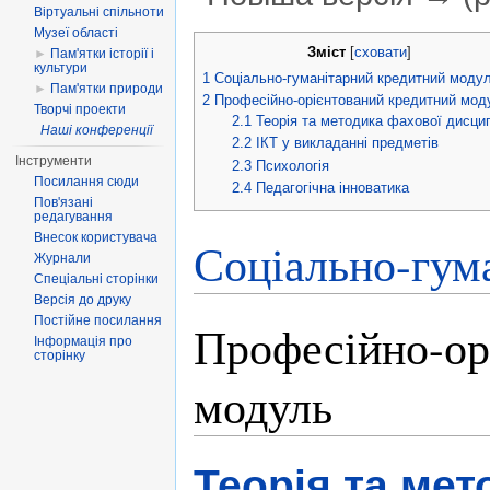
Віртуальні спільноти
Перейти до:
навігація
,
пошук
Музеї області
Зміст
[
сховати
]
►
Пам'ятки історії і
культури
1
Соціально-гуманітарний кредитний моду
►
Пам'ятки природи
2
Професійно-орієнтований кредитний мод
Творчі проекти
2.1
Теорія та методика фахової дисци
Наші конференції
2.2
ІКТ у викладанні предметів
Інструменти
2.3
Психологія
Посилання сюди
2.4
Педагогічна інноватика
Пов'язані
редагування
Внесок користувача
Соціально-гум
Журнали
Спеціальні сторінки
Версія до друку
Постійне посилання
Професійно-ор
Інформація про
сторінку
модуль
Теорія та ме