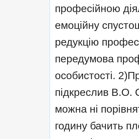
професійною діял
емоційну спустош
редукцію професі
передумова проф
особистості. 2)П
підкреслив В.О. 
можна ні порівнят
годину бачить пл