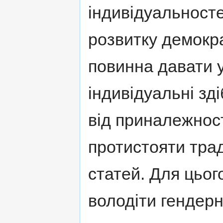
індивідуальносте
розвитку демокр
повинна давати 
індивідуальні зд
від приналежності
протистояти тра
статей. Для цьог
володіти гендерн