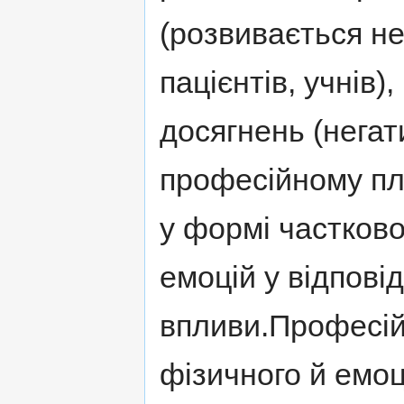
(розвивається не
пацієнтів, учнів)
досягнень (нега
професійному пла
у формі частков
емоцій у відпові
впливи.Професій
фізичного й емоц