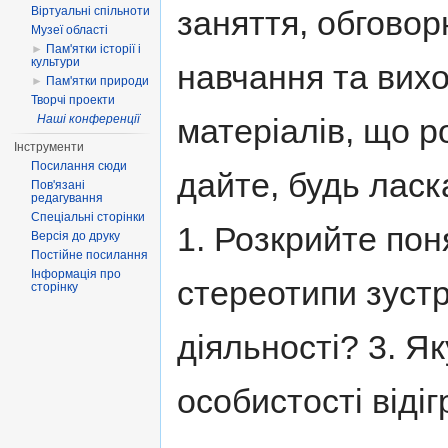
заняття, обговор
Віртуальні спільноти
Музеї області
►
Пам'ятки історії і
культури
навчання та вихо
►
Пам'ятки природи
Творчі проекти
матеріалів, що р
Наші конференції
Інструменти
Посилання сюди
дайте, будь ласка
Пов'язані
редагування
Спеціальні сторінки
1. Розкрийте поня
Версія до друку
Постійне посилання
Інформація про
стереотипи зустр
сторінку
діяльності? 3. Я
особистості відіг