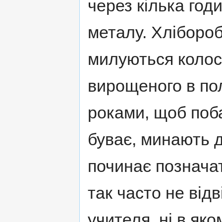
через кілька год
металу. Хлібороб,
милуються колос
вирощеного в по
роками, щоб поба
буває, минають д
починає позначат
так часто не від
учителя, ні в яко