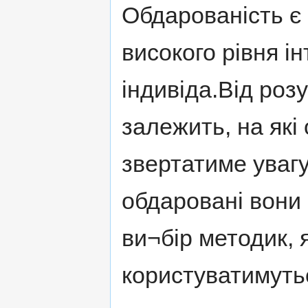
Обдарованість є 
високого рівня і
індивіда.Від роз
залежить, на які
звертатиме увагу
обдаровані вони ч
ви¬бір методик, 
користуватимуть