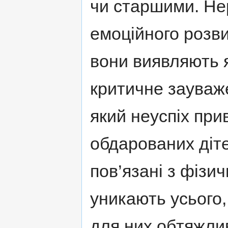
чи старшими. Не
емоційного розви
вони виявляють 
критичне зауваже
який неуспіх при
обдарованих діт
пов’язані з фізи
уникають усього,
для них обтяжли