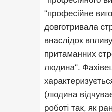
"професійне виго
довготривала ст
внаслідок впливу
притаманних стре
людина". Фахіве
характеризуєтьс
(людина відчува
роботі так, як р