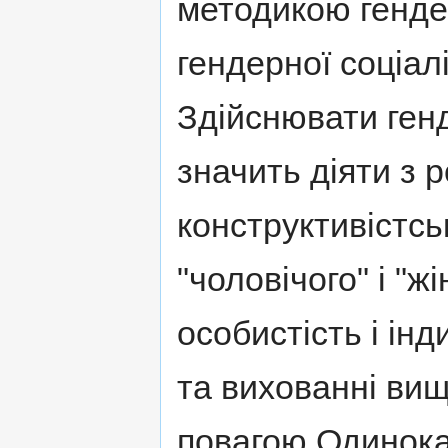
методикою генде
гендерної соціалі
Здійснювати генде
значить діяти з 
конструктивістсь
"чоловічого" і "ж
особистість і ін
та вихованні вищ
повагою Одинока 