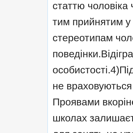
статтю чоловіка 
тим прийнятим у к
стереотипам чоло
поведінки.Відігр
особистості.4)Пі
не враховуються 
Проявами вкорін
школах залишаєть