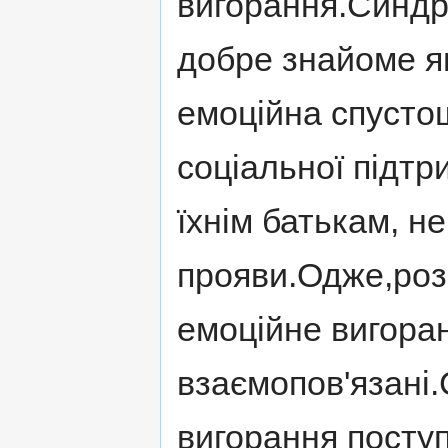
вигорання.Синдр
добре знайоме я
емоційна спустош
соціальної підтри
їхнім батькам, н
прояви.Одже,роз
емоційне вигоран
взаємопов'язані
вигорання посту