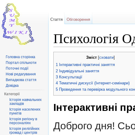
Стаття
Обговорення
Психологія О
Перейти до:
навігація
,
пошук
Головна сторінка
Зміст
[
сховати
]
Портал спільноти
1
Інтерактивні практичні заняття
Поточні події
2
Індивідуальні заняття
Нові редагування
3
Консультації
Випадкова стаття
4
Тематичні дискусії (Інтернет-семінари)
Довідка
5
Проведення та перевірка модульного ко
Категорії
Історія навчальних
Інтерактивні пр
закладів
Історія населених
пунктів
Історія регіону в
Доброго дня! Сьо
персоналіях
Історія релігійних
громад і центрів