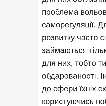
проблема вольов
саморегуляції. Д
розвитку часто с
займаються тільк
для них, тобто ти
обдарованості. І
до сфери їхніх с
користуючись п