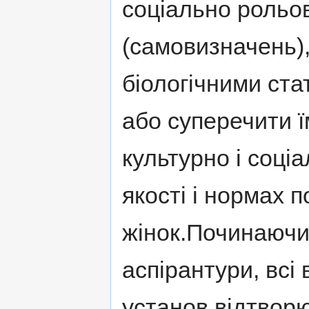
соціально рольо
(самовизначень),
біологічними ст
або суперечити ї
культурно і соці
якості і нормах п
жінок.Починаючи 
аспірантури, всі 
установ відтворю