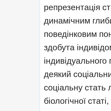
репрезентація ст
динамічним глиб
поведінковим пон
здобута індивідо
індивідуального 
деякий соціальн
соціальну стать 
біологічної стат