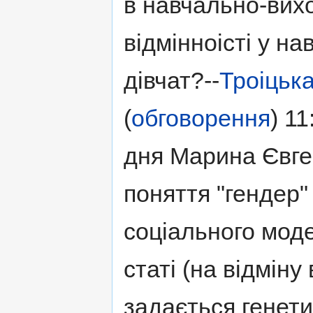
в навчально-вих
відмінноісті у на
дівчат?--
Троіцьк
(
обговорення
) 1
дня Марина Євген
поняття "гендер" 
соціального мод
статі (на відміну 
задається генети