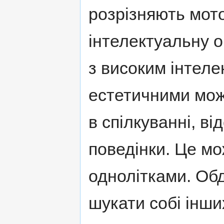
розрізняють мото
інтелектуальну о
з високим інтел
естетичними мо
в спілкуванні, ві
поведінки. Це мо
однолітками. Об
шукати собі інши