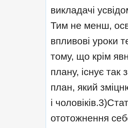
викладачі усвідо
Тим не менш, осв
впливові уроки т
тому, що крім яв
плану, існує так
план, який зміцн
і чоловіків.3)Ста
ототожнення себ