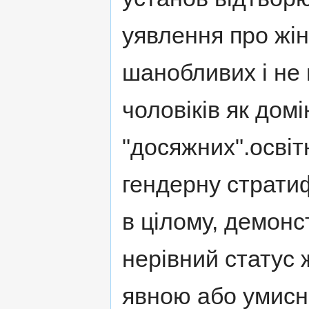
уявлення про жін
шанобливих і не 
чоловіків як дом
"досяжних".освіт
гендерну стратиф
в цілому, демонс
нерівний статус ж
явною або умисно