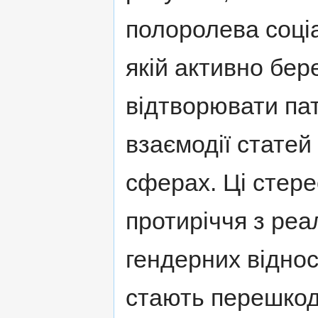
полоролева соціал
якій активно бер
відтворювати па
взаємодії статей
сферах. Ці стере
протиріччя з ре
гендерних віднос
стають перешкод