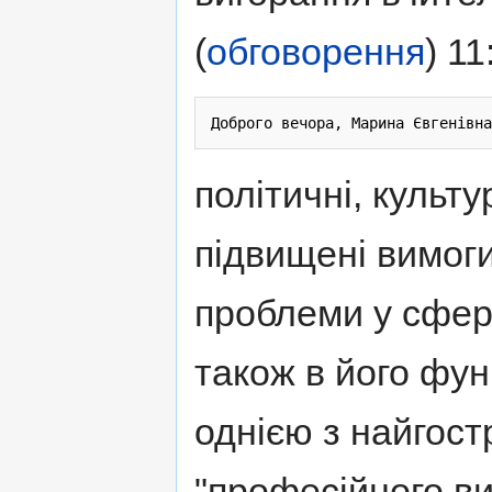
(
обговорення
) 1
політичні, культ
підвищені вимог
проблеми у сфері
також в його фун
однією з найгос
"професійного в