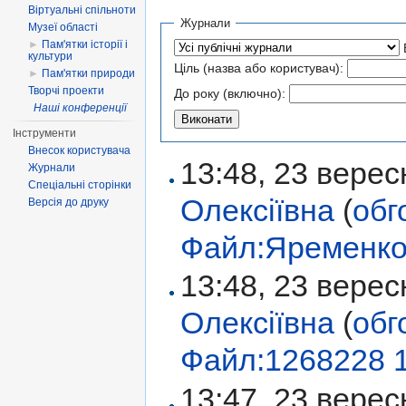
Віртуальні спільноти
Журнали
Музеї області
►
Пам'ятки історії і
культури
Ціль (назва або користувач):
►
Пам'ятки природи
Творчі проекти
До року (включно):
Наші конференції
Інструменти
Внесок користувача
13:48, 23 вере
Журнали
Спеціальні сторінки
Олексіївна
(
обг
Версія до друку
Файл:Яременко 
13:48, 23 вере
Олексіївна
(
обг
Файл:1268228 1
13:47, 23 вере