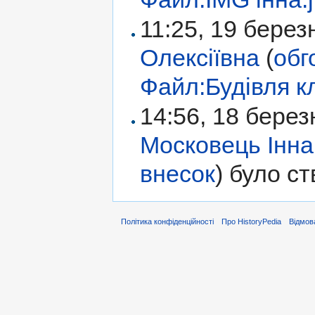
11:25, 19 бере
Олексіївна
(
обг
Файл:Будівля к
14:56, 18 бере
Московець Інна
внесок
)
було ст
Політика конфіденційності
Про HistoryPedia
Відмова