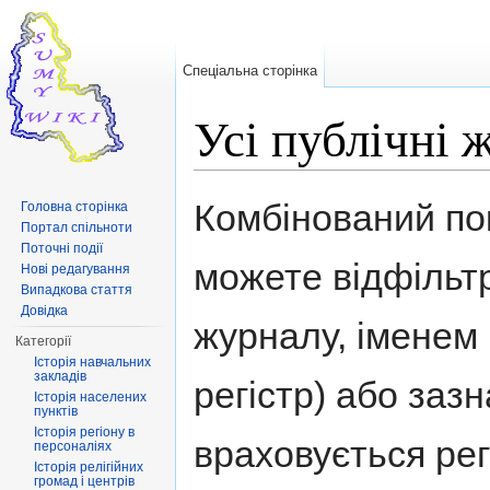
Спеціальна сторінка
Усі публічні 
Перейти до:
навігація
,
пошук
Комбінований пок
Головна сторінка
Портал спільноти
Поточні події
можете відфільт
Нові редагування
Випадкова стаття
Довідка
журналу, іменем
Категорії
Історія навчальних
закладів
регістр) або заз
Історія населених
пунктів
Історія регіону в
враховується рег
персоналіях
Історія релігійних
громад і центрів